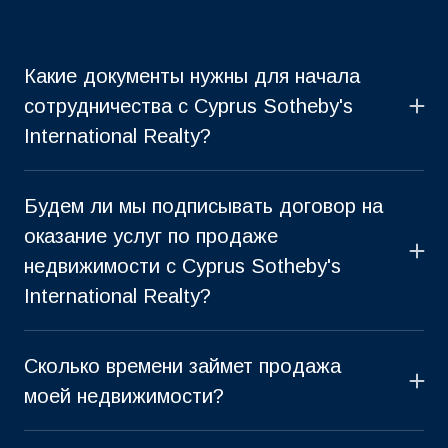
Какие документы нужны для начала
сотрудничества с Cyprus Sotheby's
International Realty?
Перед началом работы с Cyprus Sotheby's
International Realty, сотрудники нашей компании в
Будем ли мы подписывать договор на
обязательном порядке проведут полную экспертизу
оказание услуг по продаже
объекта недвижимости. Обращаем Ваше внимание на
недвижимости с Cyprus Sotheby's
то, что мы не работаем с объектами, которые имеют
International Realty?
юридические вопросы.
Да, конечно. Наши отношения оформляются
юридически - подписанием договора о маркетинговых
Перечень документов для объекта с титулом:
Сколько времени займет продажа
услугах.
● Копия титула
моей недвижимости?
● Перечень объектов, продаваемых вместе с
Срок продажи Вашей недвижимости очень зависит от
недвижимостью