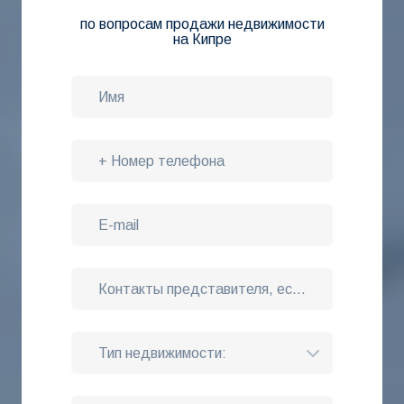
недвижимостью
по вопросам продажи недвижимости
на Кипре
● Счет за электроэнергию
● Счет за воду
● Муниципальный налог
● Счет за коммунальные платежи и копия соглашения
с управляющей компанией, если таковое имеется
● Планы
● Копии паспортов или удостоверений личности
ВСЕХ владельцев недвижимости